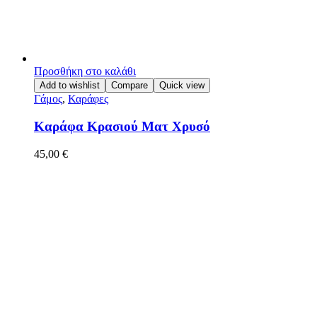
Προσθήκη στο καλάθι
Add to wishlist
Compare
Quick view
Γάμος
,
Καράφες
Καράφα Κρασιού Ματ Χρυσό
45,00
€