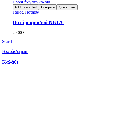
Προσθήκη στο καλάθι
Add to wishlist
Compare
Quick view
Γάμος
,
Ποτήρια
Ποτήρι κρασιού ΝΒ376
20,00
€
Search
Κατάστημα
Καλάθι