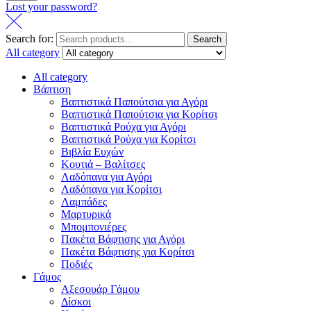
Lost your password?
Search for:
Search
All category
All category
Βάπτιση
Βαπτιστικά Παπούτσια για Αγόρι
Βαπτιστικά Παπούτσια για Κορίτσι
Βαπτιστικά Ρούχα για Αγόρι
Βαπτιστικά Ρούχα για Κορίτσι
Βιβλία Ευχών
Κουτιά – Βαλίτσες
Λαδόπανα για Αγόρι
Λαδόπανα για Κορίτσι
Λαμπάδες
Μαρτυρικά
Μπομπονιέρες
Πακέτα Βάφτισης για Αγόρι
Πακέτα Βάφτισης για Κορίτσι
Ποδιές
Γάμος
Αξεσουάρ Γάμου
Δίσκοι