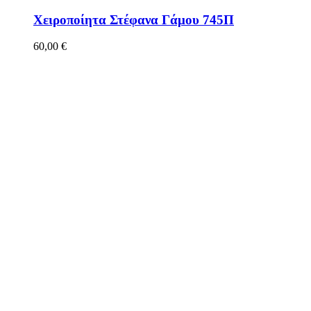
Χειροποίητα Στέφανα Γάμου 745Π
60,00
€