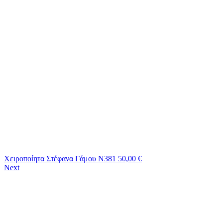
Χειροποίητα Στέφανα Γάμου Ν381
50,00
€
Next