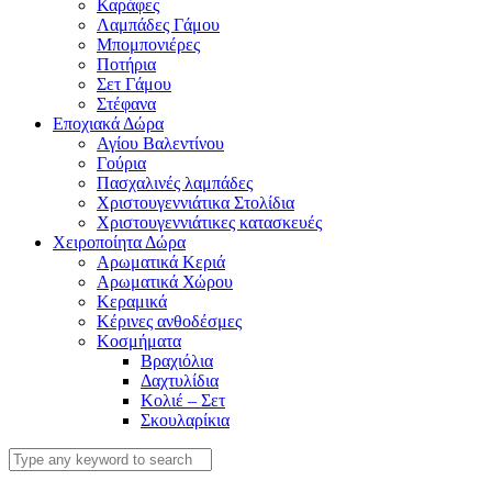
Καράφες
Λαμπάδες Γάμου
Μπομπονιέρες
Ποτήρια
Σετ Γάμου
Στέφανα
Εποχιακά Δώρα
Αγίου Βαλεντίνου
Γούρια
Πασχαλινές λαμπάδες
Χριστουγεννιάτικα Στολίδια
Χριστουγεννιάτικες κατασκευές
Χειροποίητα Δώρα
Αρωματικά Κεριά
Αρωματικά Χώρου
Κεραμικά
Κέρινες ανθοδέσμες
Κοσμήματα
Βραχιόλια
Δαχτυλίδια
Κολιέ – Σετ
Σκουλαρίκια