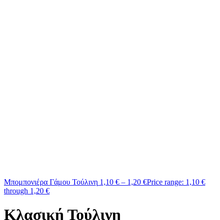
Μπομπονιέρα Γάμου Τούλινη
1,10
€
–
1,20
€
Price range: 1,10 €
through 1,20 €
Κλασική Τούλινη