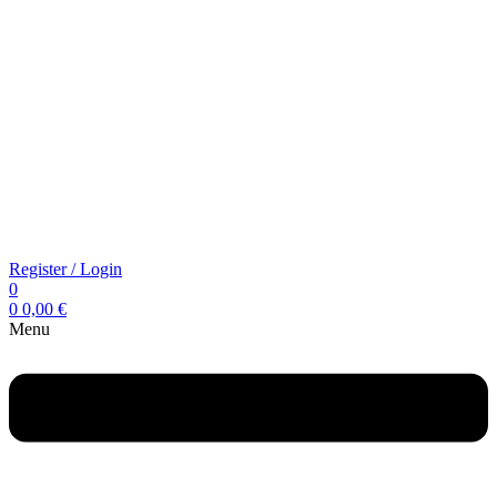
Register / Login
0
0
0,00
€
Menu