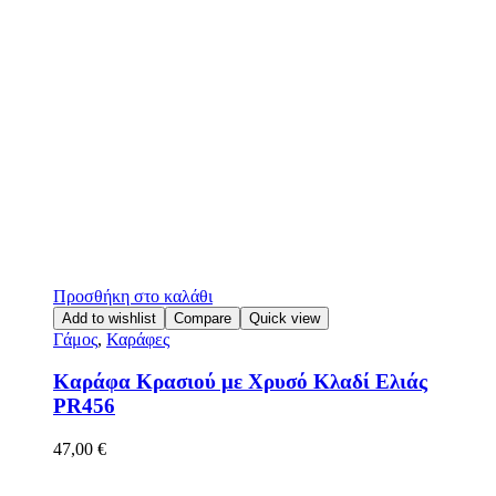
Προσθήκη στο καλάθι
Add to wishlist
Compare
Quick view
Γάμος
,
Καράφες
Καράφα Κρασιού με Χρυσό Κλαδί Ελιάς
PR456
47,00
€