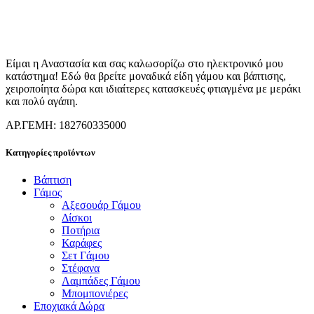
Είμαι η Αναστασία και σας καλωσορίζω στο ηλεκτρονικό μου
κατάστημα! Εδώ θα βρείτε μοναδικά είδη γάμου και βάπτισης,
χειροποίητα δώρα και ιδιαίτερες κατασκευές φτιαγμένα με μεράκι
και πολύ αγάπη.
ΑΡ.ΓΕΜΗ: 182760335000
Κατηγορίες προϊόντων
Βάπτιση
Γάμος
Αξεσουάρ Γάμου
Δίσκοι
Ποτήρια
Καράφες
Σετ Γάμου
Στέφανα
Λαμπάδες Γάμου
Μπομπονιέρες
Εποχιακά Δώρα