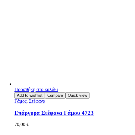
Προσθήκη στο καλάθι
Add to wishlist
Compare
Quick view
Γάμος
,
Στέφανα
Επάργυρα Στέφανα Γάμου 4723
70,00
€