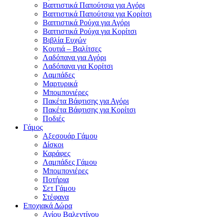
Βαπτιστικά Παπούτσια για Αγόρι
Βαπτιστικά Παπούτσια για Κορίτσι
Βαπτιστικά Ρούχα για Αγόρι
Βαπτιστικά Ρούχα για Κορίτσι
Βιβλία Ευχών
Κουτιά – Βαλίτσες
Λαδόπανα για Αγόρι
Λαδόπανα για Κορίτσι
Λαμπάδες
Μαρτυρικά
Μπομπονιέρες
Πακέτα Βάφτισης για Αγόρι
Πακέτα Βάφτισης για Κορίτσι
Ποδιές
Γάμος
Αξεσουάρ Γάμου
Δίσκοι
Καράφες
Λαμπάδες Γάμου
Μπομπονιέρες
Ποτήρια
Σετ Γάμου
Στέφανα
Εποχιακά Δώρα
Αγίου Βαλεντίνου