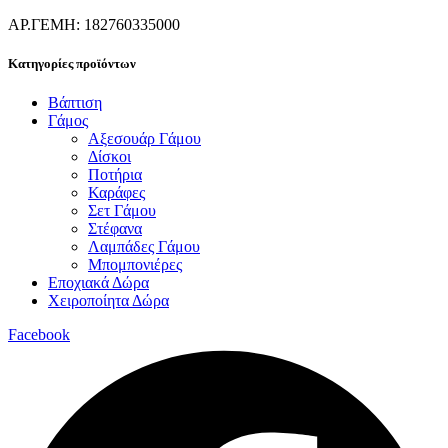
ΑΡ.ΓΕΜΗ: 182760335000
Κατηγορίες προϊόντων
Βάπτιση
Γάμος
Αξεσουάρ Γάμου
Δίσκοι
Ποτήρια
Καράφες
Σετ Γάμου
Στέφανα
Λαμπάδες Γάμου
Μπομπονιέρες
Εποχιακά Δώρα
Χειροποίητα Δώρα
Facebook