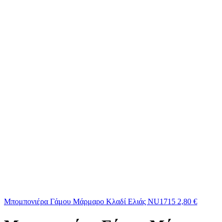
Μπομπονιέρα Γάμου Μάρμαρο Κλαδί Ελιάς NU1715
2,80
€