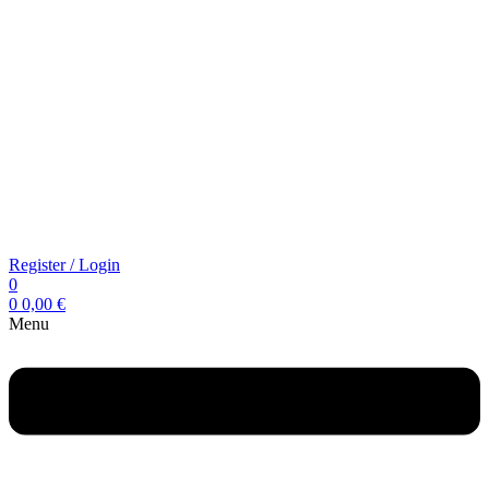
Register / Login
0
0
0,00
€
Menu