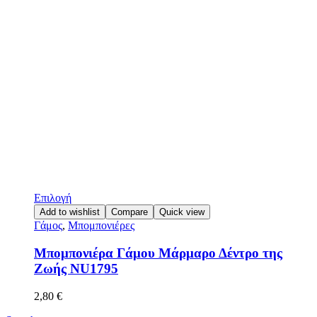
Επιλογή
Add to wishlist
Compare
Quick view
Γάμος
,
Μπομπονιέρες
Μπομπονιέρα Γάμου Μάρμαρο Δέντρο της
Ζωής ΝU1795
2,80
€