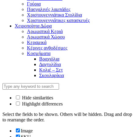
Γούρια
Πασχαλινές λαμπάδες
Χριστουγεννιάτικα Στολίδια
Χριστουγεννιάτικες κατασκευές
Χειροποίητα Δώρα
Αρωματικά Κεριά
Αρωματικά Χώρου
Κεραμικά
Κέρινες ανθοδέσμες
Κοσμήματα
Βραχιόλια
Δαχτυλίδια
Κολιέ – Σετ
Σκουλαρίκια
Hide similarities
Highlight differences
Select the fields to be shown. Others will be hidden. Drag and drop
to rearrange the order.
Image
SKU