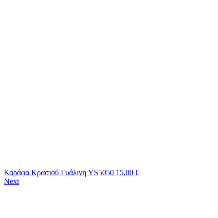
Καράφα Κρασιού Γυάλινη YS5050
15,00
€
Next