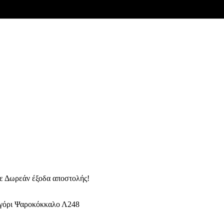
ε Δωρεάν έξοδα αποστολής!
Αγόρι Ψαροκόκκαλο Λ248