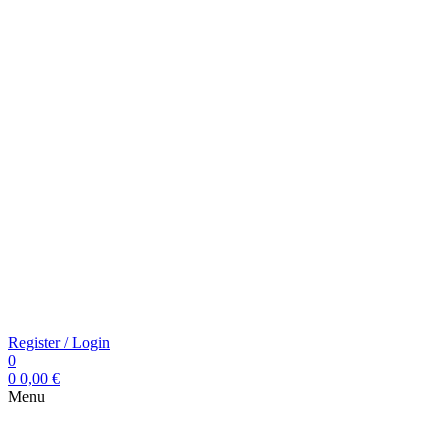
Register / Login
0
0
0,00
€
Menu