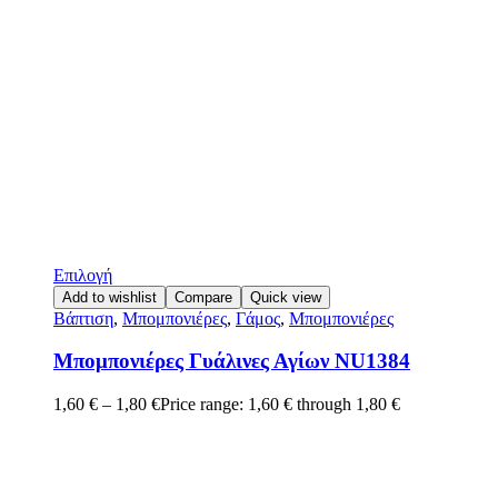
Επιλογή
Add to wishlist
Compare
Quick view
Βάπτιση
,
Μπομπονιέρες
,
Γάμος
,
Μπομπονιέρες
Μπομπονιέρες Γυάλινες Αγίων NU1384
1,60
€
–
1,80
€
Price range: 1,60 € through 1,80 €