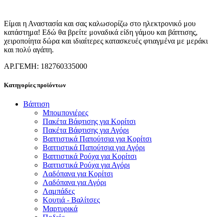
Είμαι η Αναστασία και σας καλωσορίζω στο ηλεκτρονικό μου
κατάστημα! Εδώ θα βρείτε μοναδικά είδη γάμου και βάπτισης,
χειροποίητα δώρα και ιδιαίτερες κατασκευές φτιαγμένα με μεράκι
και πολύ αγάπη.
ΑΡ.ΓΕΜΗ: 182760335000
Κατηγορίες προϊόντων
Βάπτιση
Μπομπονιέρες
Πακέτα Βάφτισης για Κορίτσι
Πακέτα Βάφτισης για Αγόρι
Βαπτιστικά Παπούτσια για Κορίτσι
Βαπτιστικά Παπούτσια για Αγόρι
Βαπτιστικά Ρούχα για Κορίτσι
Βαπτιστικά Ρούχα για Αγόρι
Λαδόπανα για Κορίτσι
Λαδόπανα για Αγόρι
Λαμπάδες
Κουτιά - Βαλίτσες
Μαρτυρικά