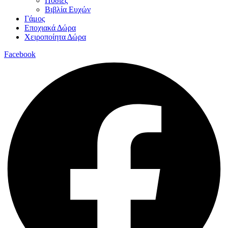
Ποδιές
Βιβλία Ευχών
Γάμος
Εποχιακά Δώρα
Χειροποίητα Δώρα
Facebook