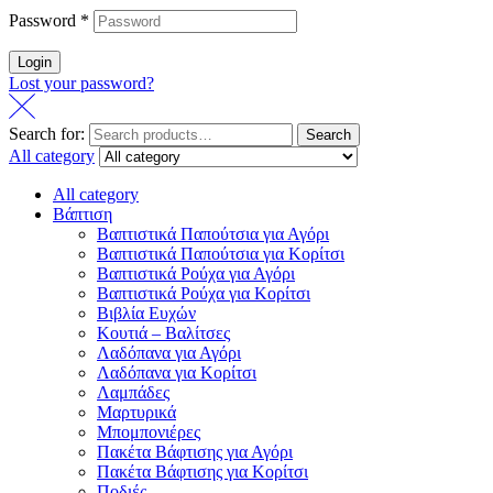
Password
*
Login
Lost your password?
Search for:
Search
All category
All category
Βάπτιση
Βαπτιστικά Παπούτσια για Αγόρι
Βαπτιστικά Παπούτσια για Κορίτσι
Βαπτιστικά Ρούχα για Αγόρι
Βαπτιστικά Ρούχα για Κορίτσι
Βιβλία Ευχών
Κουτιά – Βαλίτσες
Λαδόπανα για Αγόρι
Λαδόπανα για Κορίτσι
Λαμπάδες
Μαρτυρικά
Μπομπονιέρες
Πακέτα Βάφτισης για Αγόρι
Πακέτα Βάφτισης για Κορίτσι
Ποδιές