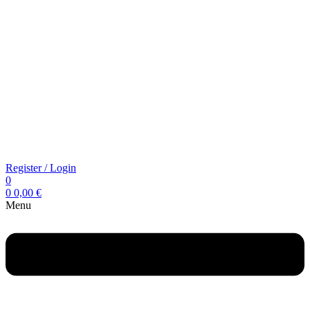
Register / Login
0
0
0,00
€
Menu