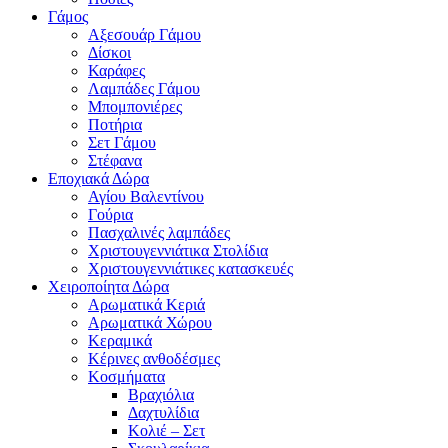
Γάμος
Αξεσουάρ Γάμου
Δίσκοι
Καράφες
Λαμπάδες Γάμου
Μπομπονιέρες
Ποτήρια
Σετ Γάμου
Στέφανα
Εποχιακά Δώρα
Αγίου Βαλεντίνου
Γούρια
Πασχαλινές λαμπάδες
Χριστουγεννιάτικα Στολίδια
Χριστουγεννιάτικες κατασκευές
Χειροποίητα Δώρα
Αρωματικά Κεριά
Αρωματικά Χώρου
Κεραμικά
Κέρινες ανθοδέσμες
Κοσμήματα
Βραχιόλια
Δαχτυλίδια
Κολιέ – Σετ