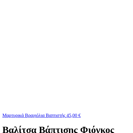
Μαρτυρικά Βραχιόλια Βαπτιστής
45,00
€
Βαλίτσα Βάπτισης Φιόγκος