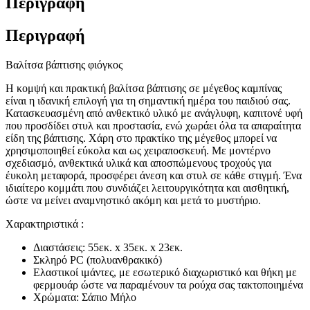
Περιγραφή
Περιγραφή
Βαλίτσα βάπτισης φιόγκος
Η κομψή και πρακτική βαλίτσα βάπτισης σε μέγεθος καμπίνας
είναι η ιδανική επιλογή για τη σημαντική ημέρα του παιδιού σας.
Κατασκευασμένη από ανθεκτικό υλικό με ανάγλυφη, καπιτονέ υφή
που προσδίδει στυλ και προστασία, ενώ χωράει όλα τα απαραίτητα
είδη της βάπτισης. Χάρη στο πρακτίκο της μέγεθος μπορεί να
χρησιμοποιηθεί εύκολα και ως χειραποσκευή. Με μοντέρνο
σχεδιασμό, ανθεκτικά υλικά και αποσπώμενους τροχούς για
έυκολη μεταφορά, προσφέρει άνεση και στυλ σε κάθε στιγμή. Ένα
ιδιαίτερο κομμάτι που συνδιάζει λειτουργικότητα και αισθητική,
ώστε να μείνει αναμνηστικό ακόμη και μετά το μυστήριο.
Χαρακτηριστικά :
Διαστάσεις: 55εκ. x 35εκ. x 23εκ.
Σκληρό PC (πολυανθρακικό)
Ελαστικοί ιμάντες, με εσωτερικό διαχωριστικό και θήκη με
φερμουάρ ώστε να παραμένουν τα ρούχα σας τακτοποιημένα
Χρώματα: Σάπιο Μήλο