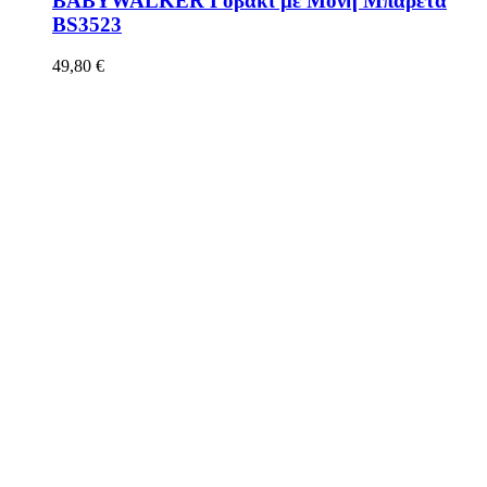
BABYWALKER Γοβάκι με Μόνη Μπαρέτα
BS3523
49,80
€