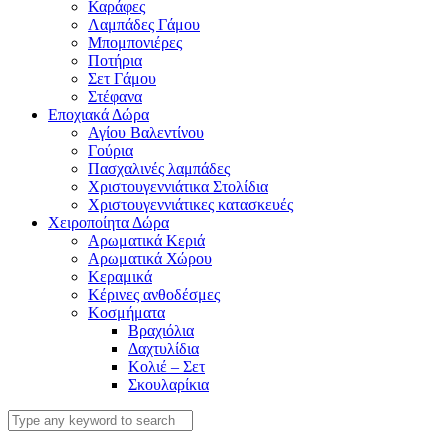
Καράφες
Λαμπάδες Γάμου
Μπομπονιέρες
Ποτήρια
Σετ Γάμου
Στέφανα
Εποχιακά Δώρα
Αγίου Βαλεντίνου
Γούρια
Πασχαλινές λαμπάδες
Χριστουγεννιάτικα Στολίδια
Χριστουγεννιάτικες κατασκευές
Χειροποίητα Δώρα
Αρωματικά Κεριά
Αρωματικά Χώρου
Κεραμικά
Κέρινες ανθοδέσμες
Κοσμήματα
Βραχιόλια
Δαχτυλίδια
Κολιέ – Σετ
Σκουλαρίκια