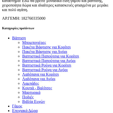
κατάστημα! Εδώ θα βρείτε μοναδικά είδη γάμου και βάπτισης,
χειροποίητα δώρα και ιδιαίτερες κατασκευές φτιαγμένα με μεράκι
και πολύ αγάπη.
ΑΡ.ΓΕΜΗ: 182760335000
Κατηγορίες προϊόντων
Βάπτιση
Μπομπονιέρες
Πακέτα Βάφτισης για Κορίτσι
Πακέτα Βάφτισης για Αγόρι
Βαπτιστικά Παπούτσια για Κορίτσι
Βαπτιστικά Παπούτσια για Αγόρι
Βαπτιστικά Ρούχα για Κορίτσι
Βαπτιστικά Ρούχα για Αγόρι
Λαδόπανα για Κορίτσι
Λαδόπανα για Αγόρι
Λαμπάδες
Κουτιά - Βαλίτσες
Μαρτυρικά
Ποδιές
Βιβλία Ευχών
Γάμος
Εποχιακά Δώρα