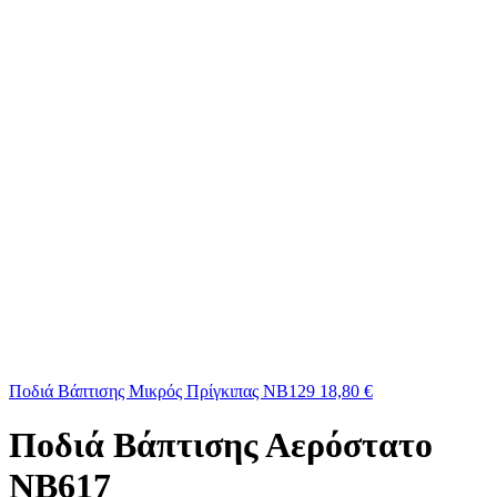
Ποδιά Βάπτισης Μικρός Πρίγκιπας ΝΒ129
18,80
€
Ποδιά Βάπτισης Αερόστατο
ΝΒ617