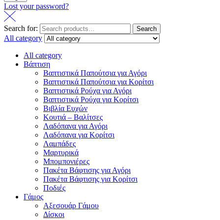
Lost your password?
Search for:
Search
All category
All category
Βάπτιση
Βαπτιστικά Παπούτσια για Αγόρι
Βαπτιστικά Παπούτσια για Κορίτσι
Βαπτιστικά Ρούχα για Αγόρι
Βαπτιστικά Ρούχα για Κορίτσι
Βιβλία Ευχών
Κουτιά – Βαλίτσες
Λαδόπανα για Αγόρι
Λαδόπανα για Κορίτσι
Λαμπάδες
Μαρτυρικά
Μπομπονιέρες
Πακέτα Βάφτισης για Αγόρι
Πακέτα Βάφτισης για Κορίτσι
Ποδιές
Γάμος
Αξεσουάρ Γάμου
Δίσκοι