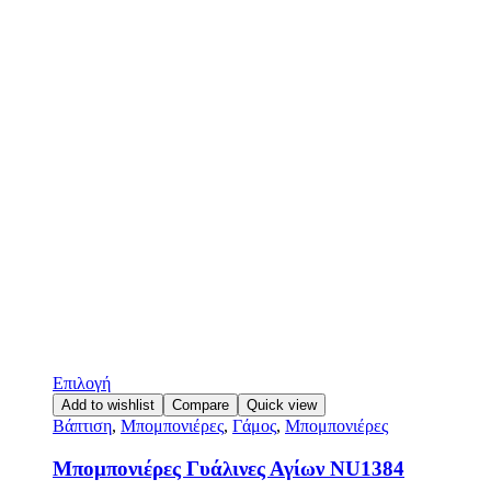
Επιλογή
Add to wishlist
Compare
Quick view
Βάπτιση
,
Μπομπονιέρες
,
Γάμος
,
Μπομπονιέρες
Μπομπονιέρες Γυάλινες Αγίων NU1384