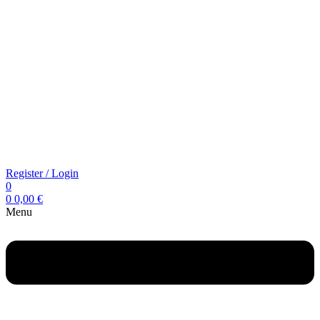
Register / Login
0
0
0,00
€
Menu