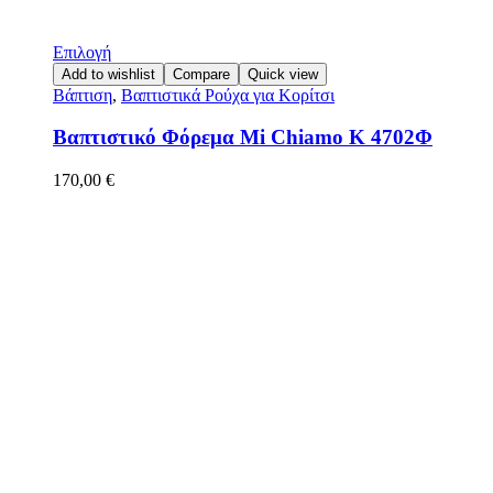
Επιλογή
Add to wishlist
Compare
Quick view
Βάπτιση
,
Βαπτιστικά Ρούχα για Κορίτσι
Βαπτιστικό Φόρεμα Mi Chiamo Κ 4702Φ
170,00
€