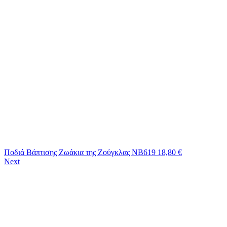
Ποδιά Βάπτισης Ζωάκια της Ζούγκλας ΝΒ619
18,80
€
Next