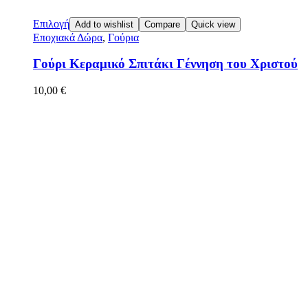
Επιλογή
Add to wishlist
Compare
Quick view
Εποχιακά Δώρα
,
Γούρια
Γούρι Κεραμικό Σπιτάκι Γέννηση του Χριστού
10,00
€