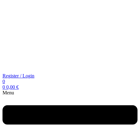
Register / Login
0
0
0,00
€
Menu