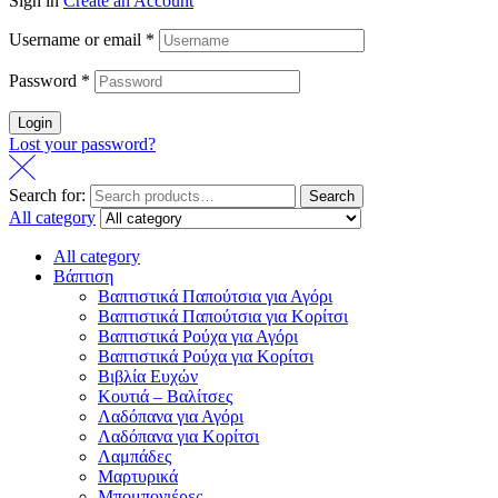
Sign in
Create an Account
Username or email
*
Password
*
Login
Lost your password?
Search for:
Search
All category
All category
Βάπτιση
Βαπτιστικά Παπούτσια για Αγόρι
Βαπτιστικά Παπούτσια για Κορίτσι
Βαπτιστικά Ρούχα για Αγόρι
Βαπτιστικά Ρούχα για Κορίτσι
Βιβλία Ευχών
Κουτιά – Βαλίτσες
Λαδόπανα για Αγόρι
Λαδόπανα για Κορίτσι
Λαμπάδες
Μαρτυρικά
Μπομπονιέρες