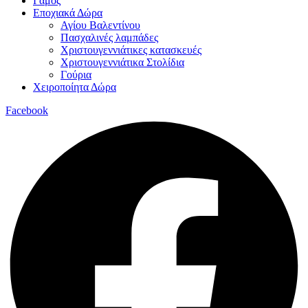
Γάμος
Εποχιακά Δώρα
Αγίου Βαλεντίνου
Πασχαλινές λαμπάδες
Χριστουγεννιάτικες κατασκευές
Χριστουγεννιάτικα Στολίδια
Γούρια
Χειροποίητα Δώρα
Facebook