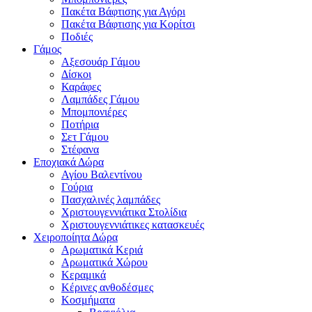
Πακέτα Βάφτισης για Αγόρι
Πακέτα Βάφτισης για Κορίτσι
Ποδιές
Γάμος
Αξεσουάρ Γάμου
Δίσκοι
Καράφες
Λαμπάδες Γάμου
Μπομπονιέρες
Ποτήρια
Σετ Γάμου
Στέφανα
Εποχιακά Δώρα
Αγίου Βαλεντίνου
Γούρια
Πασχαλινές λαμπάδες
Χριστουγεννιάτικα Στολίδια
Χριστουγεννιάτικες κατασκευές
Χειροποίητα Δώρα
Αρωματικά Κεριά
Αρωματικά Χώρου
Κεραμικά
Κέρινες ανθοδέσμες
Κοσμήματα