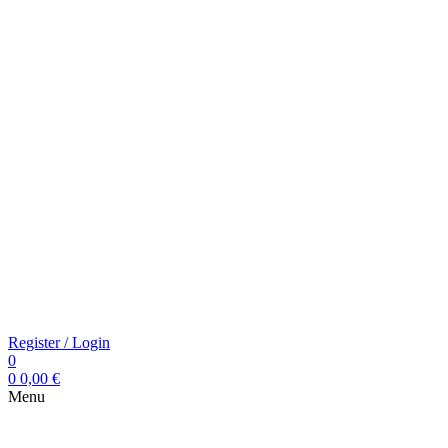
Register / Login
0
0
0,00
€
Menu