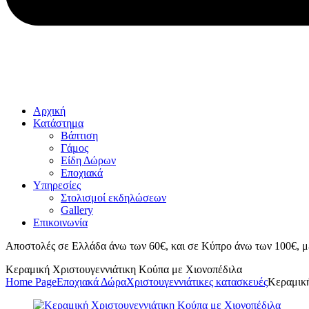
Αρχική
Κατάστημα
Βάπτιση
Γάμος
Είδη Δώρων
Εποχιακά
Υπηρεσίες
Στολισμοί εκδηλώσεων
Gallery
Επικοινωνία
Αποστολές σε Ελλάδα άνω των 60€, και σε Κύπρο άνω των 100€, μ
Κεραμική Χριστουγεννιάτικη Κούπα με Χιονοπέδιλα
Home Page
Εποχιακά Δώρα
Χριστουγεννιάτικες κατασκευές
Κεραμική