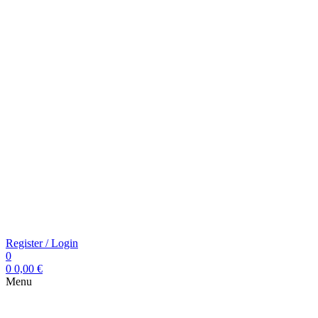
Register / Login
0
0
0,00
€
Menu