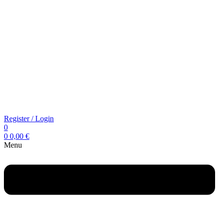
Register / Login
0
0
0,00
€
Menu