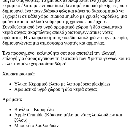
μαγεία στις γιορτές. Το gift box περιλαμβάνει ένα χειροποίητο
κεραμικό έλατο με εντυπωσιακή λεπτομέρεια από plexiglass, που
δημιουργεί ένα παιχνιδιάρικο φώς και κάνει το διακοσμητικό να
ξεχωρίζει σε κάθε χώρο. Διακοσμημένο με χρυσές κορδέλες, μια
φούντα και μεταλλικό νούμερο της χρονιάς που έρχετε.
Συνοδεύεται από ένα υγρό αρωματικό χώρου ή δύο αρωματικά
κεριά σόγιας σκορπώντας απαλά χριστουγεννιάτικες νότες
αρώματος. Η χαλαρωτική τους ευωδία ολοκληρώνει την εμπειρία,
δημιουργώντας μια ατμόσφαιρα γιορτής και αρμονίας.
Ένα προσεγμένο, καλαίσθητο σετ που αποτελεί την ιδανική
επίλογή για όσους αγαπούν τη ζεστασιά των Χριστουγέννων και τα
εκλεπτυσμένα χειροποίητα δώρα!
Χαρακτηριστικά:
Υλικό: Κεραμικό έλατο με λεπτομέρεια plexiglass
Αρωματικό υγρό χώρου ή δύο κεριά σόγιας
Αρώματα:
Βανίλια – Καραμέλα
Apple Crumble (Κόκκινο μήλο με νότες λουλουδιών και
ξύλου)
Μπουκέτο λουλουδιών