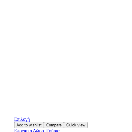
Επιλογή
Add to wishlist
Compare
Quick view
Εποχιακά Δώρα
,
Γούρια