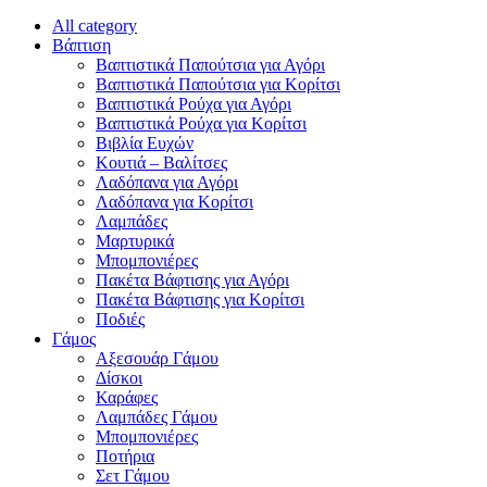
All category
Βάπτιση
Βαπτιστικά Παπούτσια για Αγόρι
Βαπτιστικά Παπούτσια για Κορίτσι
Βαπτιστικά Ρούχα για Αγόρι
Βαπτιστικά Ρούχα για Κορίτσι
Βιβλία Ευχών
Κουτιά – Βαλίτσες
Λαδόπανα για Αγόρι
Λαδόπανα για Κορίτσι
Λαμπάδες
Μαρτυρικά
Μπομπονιέρες
Πακέτα Βάφτισης για Αγόρι
Πακέτα Βάφτισης για Κορίτσι
Ποδιές
Γάμος
Αξεσουάρ Γάμου
Δίσκοι
Καράφες
Λαμπάδες Γάμου
Μπομπονιέρες
Ποτήρια
Σετ Γάμου