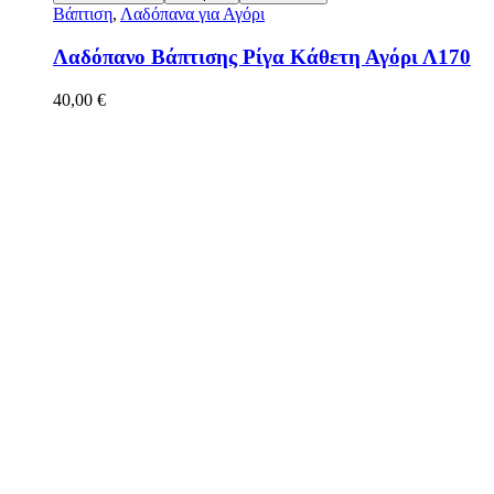
Βάπτιση
,
Λαδόπανα για Αγόρι
Λαδόπανο Βάπτισης Ρίγα Κάθετη Αγόρι Λ170
40,00
€