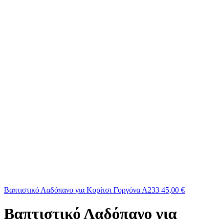
Βαπτιστικό Λαδόπανο για Κορίτσι Γοργόνα Λ233
45,00
€
Βαπτιστικό Λαδόπανο για