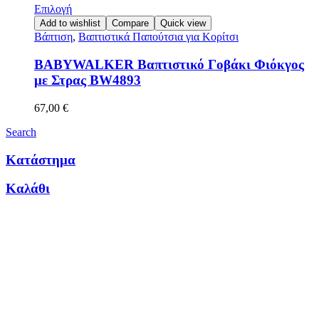
Επιλογή
Add to wishlist
Compare
Quick view
Βάπτιση
,
Βαπτιστικά Παπούτσια για Κορίτσι
BABYWALKER Βαπτιστικό Γοβάκι Φιόκγος
με Στρας BW4893
67,00
€
Search
Κατάστημα
Καλάθι