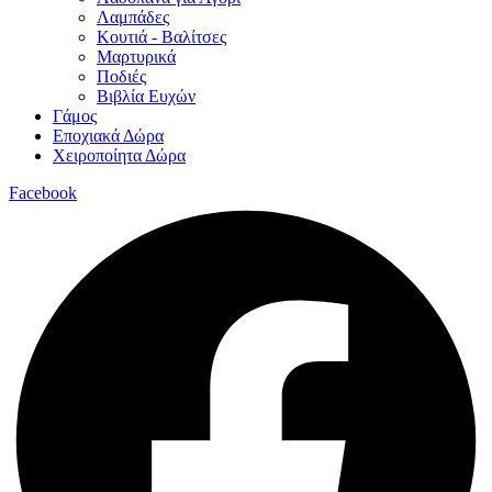
Λαμπάδες
Κουτιά - Βαλίτσες
Μαρτυρικά
Ποδιές
Βιβλία Ευχών
Γάμος
Εποχιακά Δώρα
Χειροποίητα Δώρα
Facebook