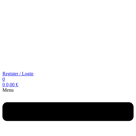
Register / Login
0
0
0,00
€
Menu