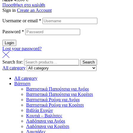
Προσθήκη στο καλάθι
Sign in
Create an Account
Username or email
*
Password
*
Login
Lost your password?
Search for:
Search
All category
All category
Βάπτιση
Βαπτιστικά Παπούτσια για Αγόρι
Βαπτιστικά Παπούτσια για Κορίτσι
Βαπτιστικά Ρούχα για Αγόρι
Βαπτιστικά Ρούχα για Κορίτσι
Βιβλία Ευχών
Κουτιά – Βαλίτσες
Λαδόπανα για Αγόρι
Λαδόπανα για Κορίτσι
Λαμπάδες