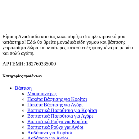
Είμαι η Αναστασία και σας καλωσορίζω στο ηλεκτρονικό μου
κατάστημα! Εδώ θα βρείτε μοναδικά είδη γάμου και βάπτισης,
χειροποίητα δώρα και ιδιαίτερες κατασκευές φτιαγμένα με μεράκι
και πολύ αγάπη.
ΑΡ.ΓΕΜΗ: 182760335000
Κατηγορίες προϊόντων
Βάπτιση
Μπομπονιέρες
Πακέτα Βάφτισης για Κορίτσι
Πακέτα Βάφτισης για Αγόρι
Βαπτιστικά Παπούτσια για Κορίτσι
Βαπτιστικά Παπούτσια για Αγόρι
Βαπτιστικά Ρούχα για Κορίτσι
Βαπτιστικά Ρούχα για Αγόρι
Λαδόπανα για Κορίτσι
Λαδόπανα για Αγόρι