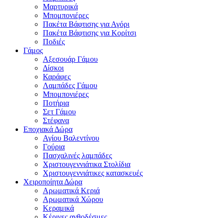
Μαρτυρικά
Μπομπονιέρες
Πακέτα Βάφτισης για Αγόρι
Πακέτα Βάφτισης για Κορίτσι
Ποδιές
Γάμος
Αξεσουάρ Γάμου
Δίσκοι
Καράφες
Λαμπάδες Γάμου
Μπομπονιέρες
Ποτήρια
Σετ Γάμου
Στέφανα
Εποχιακά Δώρα
Αγίου Βαλεντίνου
Γούρια
Πασχαλινές λαμπάδες
Χριστουγεννιάτικα Στολίδια
Χριστουγεννιάτικες κατασκευές
Χειροποίητα Δώρα
Αρωματικά Κεριά
Αρωματικά Χώρου
Κεραμικά
Κέρινες ανθοδέσμες