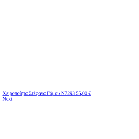
Χειροποίητα Στέφανα Γάμου Ν7293
55,00
€
Next