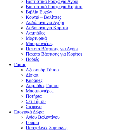
Βαπτιστικά Ρούχα για Αγόρι
Βαπτιστικά Ρούχα για Κορίτσι
Βιβλία Ευχών
Κουτιά – Βαλίτσες
Λαδόπανα για Αγόρι
Λαδόπανα για Κορίτσι
Λαμπάδες
Μαρτυρικά
Μπομπονιέρες
Πακέτα Βάφτισης για Αγόρι
Πακέτα Βάφτισης για Κορίτσι
Ποδιές
Γάμος
Αξεσουάρ Γάμου
Δίσκοι
Καράφες
Λαμπάδες Γάμου
Μπομπονιέρες
Ποτήρια
Σετ Γάμου
Στέφανα
Εποχιακά Δώρα
Αγίου Βαλεντίνου
Γούρια
Πασχαλινές λαμπάδες