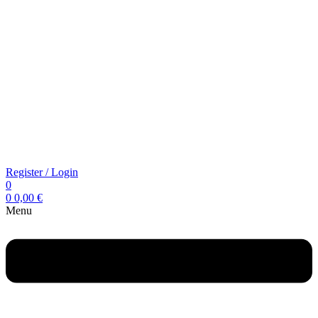
Register / Login
0
0
0,00
€
Menu