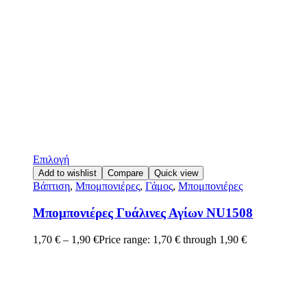
Επιλογή
Add to wishlist
Compare
Quick view
Βάπτιση
,
Μπομπονιέρες
,
Γάμος
,
Μπομπονιέρες
Μπομπονιέρες Γυάλινες Αγίων NU1508
1,70
€
–
1,90
€
Price range: 1,70 € through 1,90 €