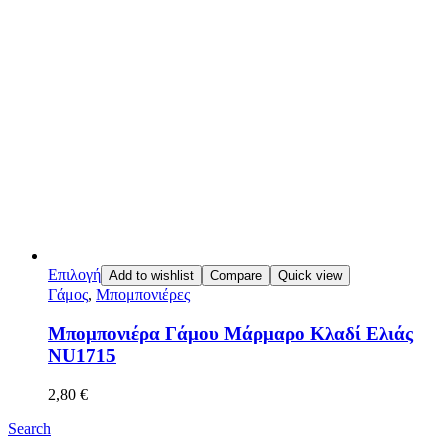
Επιλογή
Add to wishlist
Compare
Quick view
Γάμος
,
Μπομπονιέρες
Μπομπονιέρα Γάμου Μάρμαρο Κλαδί Ελιάς
NU1715
2,80
€
Search