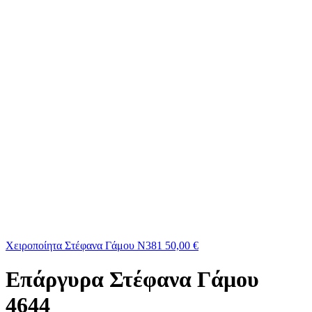
Χειροποίητα Στέφανα Γάμου Ν381
50,00
€
Επάργυρα Στέφανα Γάμου
4644