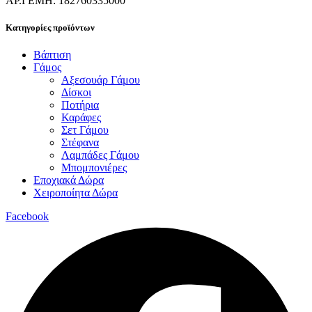
ΑΡ.ΓΕΜΗ: 182760335000
Κατηγορίες προϊόντων
Βάπτιση
Γάμος
Αξεσουάρ Γάμου
Δίσκοι
Ποτήρια
Καράφες
Σετ Γάμου
Στέφανα
Λαμπάδες Γάμου
Μπομπονιέρες
Εποχιακά Δώρα
Χειροποίητα Δώρα
Facebook