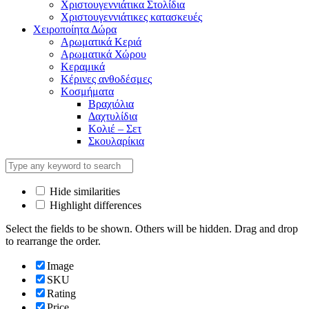
Χριστουγεννιάτικα Στολίδια
Χριστουγεννιάτικες κατασκευές
Χειροποίητα Δώρα
Αρωματικά Κεριά
Αρωματικά Χώρου
Κεραμικά
Κέρινες ανθοδέσμες
Κοσμήματα
Βραχιόλια
Δαχτυλίδια
Κολιέ – Σετ
Σκουλαρίκια
Hide similarities
Highlight differences
Select the fields to be shown. Others will be hidden. Drag and drop
to rearrange the order.
Image
SKU
Rating
Price