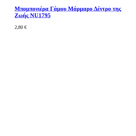
Μπομπονιέρα Γάμου Μάρμαρο Δέντρο της
Ζωής ΝU1795
2,80
€