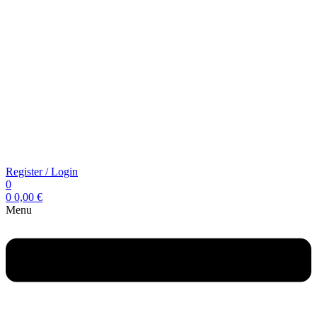
Register / Login
0
0
0,00
€
Menu