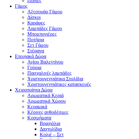
Ποδιές
Γάμος
Αξεσουάρ Γάμου
Δίσκοι
Καράφες
Λαμπάδες Γάμου
Μπομπονιέρες
Ποτήρια
Σετ Γάμου
Στέφανα
Εποχιακά Δώρα
Αγίου Βαλεντίνου
Γούρια
Πασχαλινές λαμπάδες
Χριστουγεννιάτικα Στολίδια
Χριστουγεννιάτικες κατασκευές
Χειροποίητα Δώρα
Αρωματικά Κεριά
Αρωματικά Χώρου
Κεραμικά
Κέρινες ανθοδέσμες
Κοσμήματα
Βραχιόλια
Δαχτυλίδια
Κολιέ – Σετ