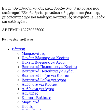
Είμαι η Αναστασία και σας καλωσορίζω στο ηλεκτρονικό μου
κατάστημα! Εδώ θα βρείτε μοναδικά είδη γάμου και βάπτισης,
χειροποίητα δώρα και ιδιαίτερες κατασκευές φτιαγμένα με μεράκι
και πολύ αγάπη.
ΑΡ.ΓΕΜΗ: 182760335000
Κατηγορίες προϊόντων
Βάπτιση
Μπομπονιέρες
Πακέτα Βάφτισης για Κορίτσι
Πακέτα Βάφτισης για Αγόρι
Βαπτιστικά Παπούτσια για Κορίτσι
Βαπτιστικά Παπούτσια για Αγόρι
Βαπτιστικά Ρούχα για Κορίτσι
Βαπτιστικά Ρούχα για Αγόρι
Λαδόπανα για Κορίτσι
Λαδόπανα για Αγόρι
Λαμπάδες
Κουτιά - Βαλίτσες
Μαρτυρικά
Ποδιές