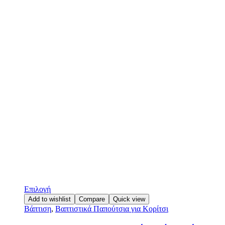
Επιλογή
Add to wishlist
Compare
Quick view
Βάπτιση
,
Βαπτιστικά Παπούτσια για Κορίτσι