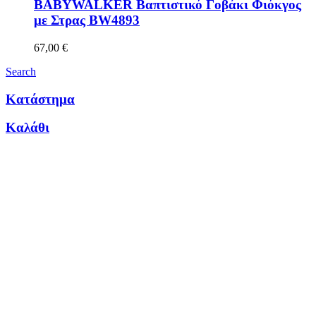
BABYWALKER Βαπτιστικό Γοβάκι Φιόκγος
με Στρας BW4893
67,00
€
Search
Κατάστημα
Καλάθι