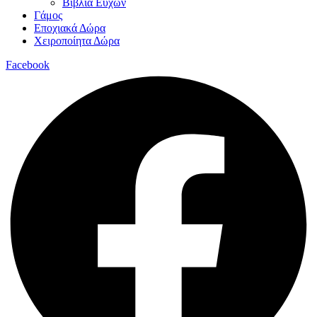
Βιβλία Ευχών
Γάμος
Εποχιακά Δώρα
Χειροποίητα Δώρα
Facebook