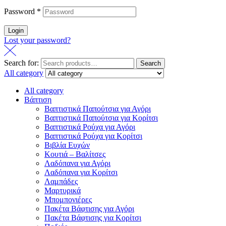
Password
*
Login
Lost your password?
Search for:
Search
All category
All category
Βάπτιση
Βαπτιστικά Παπούτσια για Αγόρι
Βαπτιστικά Παπούτσια για Κορίτσι
Βαπτιστικά Ρούχα για Αγόρι
Βαπτιστικά Ρούχα για Κορίτσι
Βιβλία Ευχών
Κουτιά – Βαλίτσες
Λαδόπανα για Αγόρι
Λαδόπανα για Κορίτσι
Λαμπάδες
Μαρτυρικά
Μπομπονιέρες
Πακέτα Βάφτισης για Αγόρι
Πακέτα Βάφτισης για Κορίτσι