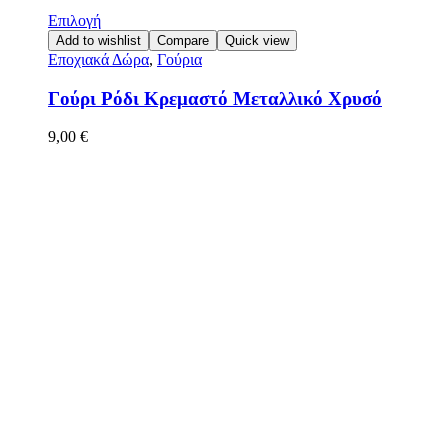
Επιλογή
Add to wishlist
Compare
Quick view
Εποχιακά Δώρα
,
Γούρια
Γούρι Ρόδι Κρεμαστό Μεταλλικό Χρυσό
9,00
€