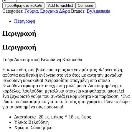
Προσθήκη στο καλάθι
Add to wishlist
Compare
Categories:
Γούρια
,
Εποχιακά Δώρα
Brands:
ByAnastasia
Περιγραφή
Περιγραφή
Περιγραφή
Γούρι Διακοσμιτική Βελούδινη Κολοκύθα
Η κολοκύθα, σύμβολο ευημερίας και γονιμότητας. Φέρνει τύχη,
αφθονία και θετική ενέργεια στο νέο έτος με αυτή την μοναδική
βελούδινη κολοκύθα! Χειροποίητα φτιαγμένη από απαλό
βελούδινο ύφασμα σε απόχρωση μπλέ ρουά. Διακοσμημένη με
κορδέλες, λουλούδια, μεταλλικά στοιχεία και φυλαχτά, αποτελεί
ένα ξεχωριστό γούρι που συνδιάζει κομψότητα και παράδοση. ‘Ενα
ιδιαίτερο διακοσμητικό για το σπίτι σας ή το γραφείο. Ιδανικό δώρο
για τα αγαπημένα σας πρόσωπα!
Διαστάσεις: 20 εκ. μήκος * 18 εκ. ύψος
Υλικό: Βελούδινη
Χρώμα: Σάπιο μήλο