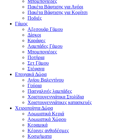
Μπομπονιέρες
Πακέτα Βάφτισης για Αγόρι
Πακέτα Βάφτισης για Κορίτσι
Ποδιές
Γάμος
Αξεσουάρ Γάμου
Δίσκοι
Καράφες
Λαμπάδες Γάμου
Μπομπονιέρες
Ποτήρια
Σετ Γάμου
Στέφανα
Εποχιακά Δώρα
Αγίου Βαλεντίνου
Γούρια
Πασχαλινές λαμπάδες
Χριστουγεννιάτικα Στολίδια
Χριστουγεννιάτικες κατασκευές
Χειροποίητα Δώρα
Αρωματικά Κεριά
Αρωματικά Χώρου
Κεραμικά
Κέρινες ανθοδέσμες
Κοσμήματα