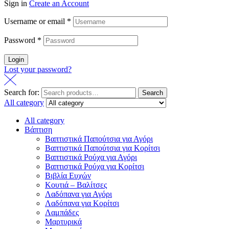
Sign in
Create an Account
Username or email
*
Password
*
Login
Lost your password?
Search for:
Search
All category
All category
Βάπτιση
Βαπτιστικά Παπούτσια για Αγόρι
Βαπτιστικά Παπούτσια για Κορίτσι
Βαπτιστικά Ρούχα για Αγόρι
Βαπτιστικά Ρούχα για Κορίτσι
Βιβλία Ευχών
Κουτιά – Βαλίτσες
Λαδόπανα για Αγόρι
Λαδόπανα για Κορίτσι
Λαμπάδες
Μαρτυρικά