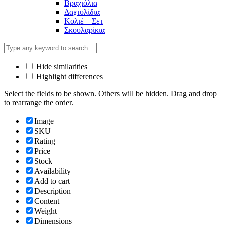
Βραχιόλια
Δαχτυλίδια
Κολιέ – Σετ
Σκουλαρίκια
Hide similarities
Highlight differences
Select the fields to be shown. Others will be hidden. Drag and drop
to rearrange the order.
Image
SKU
Rating
Price
Stock
Availability
Add to cart
Description
Content
Weight
Dimensions