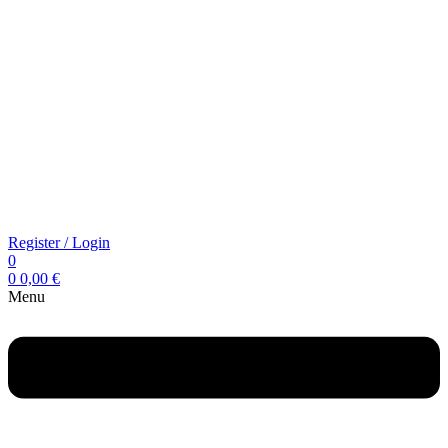
Register / Login
0
0
0,00
€
Menu