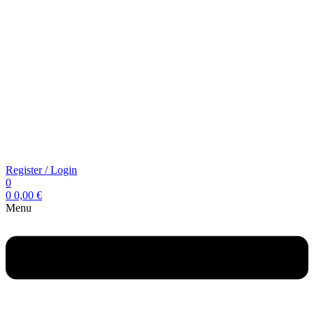
Register / Login
0
0
0,00
€
Menu