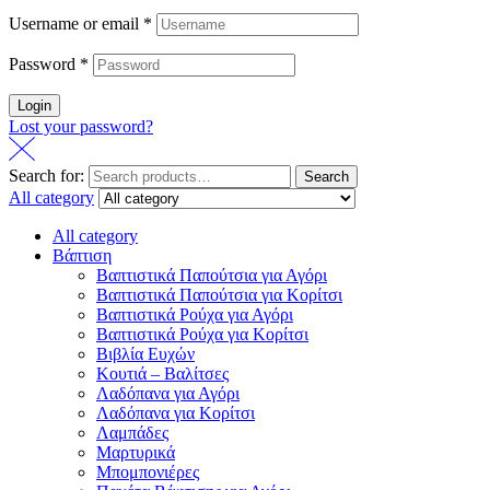
Username or email
*
Password
*
Login
Lost your password?
Search for:
Search
All category
All category
Βάπτιση
Βαπτιστικά Παπούτσια για Αγόρι
Βαπτιστικά Παπούτσια για Κορίτσι
Βαπτιστικά Ρούχα για Αγόρι
Βαπτιστικά Ρούχα για Κορίτσι
Βιβλία Ευχών
Κουτιά – Βαλίτσες
Λαδόπανα για Αγόρι
Λαδόπανα για Κορίτσι
Λαμπάδες
Μαρτυρικά
Μπομπονιέρες