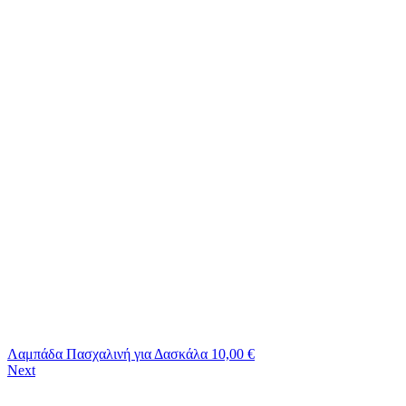
Λαμπάδα Πασχαλινή για Δασκάλα
10,00
€
Next