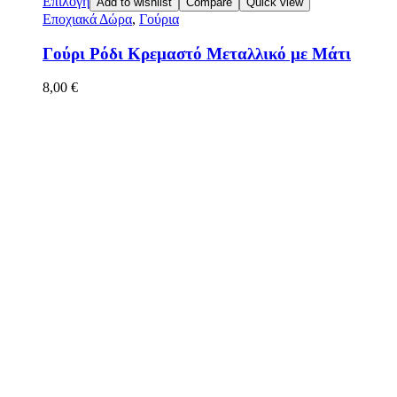
Επιλογή
Add to wishlist
Compare
Quick view
Εποχιακά Δώρα
,
Γούρια
Γούρι Ρόδι Κρεμαστό Μεταλλικό με Μάτι
8,00
€