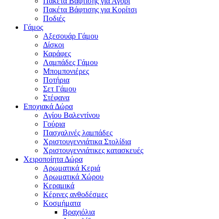
Πακέτα Βάφτισης για Αγόρι
Πακέτα Βάφτισης για Κορίτσι
Ποδιές
Γάμος
Αξεσουάρ Γάμου
Δίσκοι
Καράφες
Λαμπάδες Γάμου
Μπομπονιέρες
Ποτήρια
Σετ Γάμου
Στέφανα
Εποχιακά Δώρα
Αγίου Βαλεντίνου
Γούρια
Πασχαλινές λαμπάδες
Χριστουγεννιάτικα Στολίδια
Χριστουγεννιάτικες κατασκευές
Χειροποίητα Δώρα
Αρωματικά Κεριά
Αρωματικά Χώρου
Κεραμικά
Κέρινες ανθοδέσμες
Κοσμήματα
Βραχιόλια