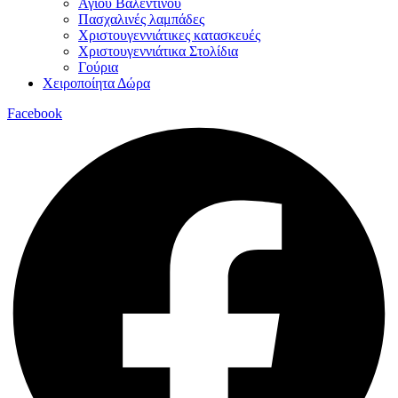
Αγίου Βαλεντίνου
Πασχαλινές λαμπάδες
Χριστουγεννιάτικες κατασκευές
Χριστουγεννιάτικα Στολίδια
Γούρια
Χειροποίητα Δώρα
Facebook