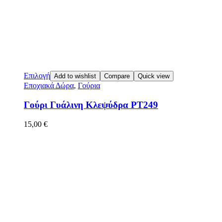
Επιλογή
Add to wishlist
Compare
Quick view
Εποχιακά Δώρα
,
Γούρια
Γούρι Γυάλινη Κλεψύδρα PT249
15,00
€